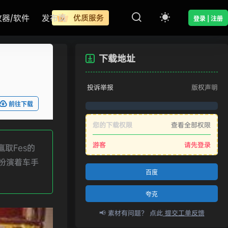
改器/软件
发布页
优质服务
登录 | 注册
下载地址
投诉举报
版权声明
前往下载
您的下载权限
查看全部权限
游客
请先登录
取Fes的
扮演着车手
百度
夸克
📢 素材有问题？ 点此
提交工单反馈