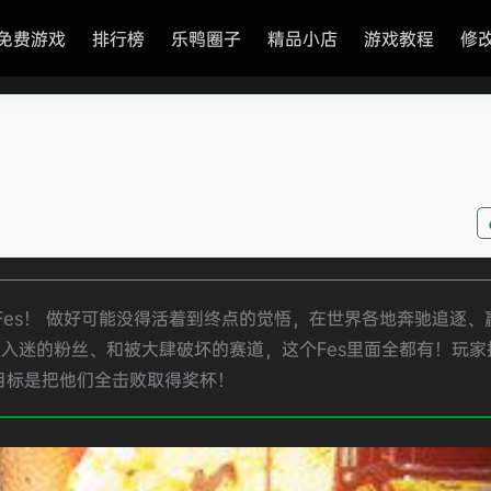
免费游戏
排行榜
乐鸭圈子
精品小店
游戏教程
修
t Fes！ 做好可能没得活着到终点的觉悟，在世界各地奔驰追逐、赢
入迷的粉丝、和被大肆破坏的赛道，这个Fes里面全都有！玩家
目标是把他们全击败取得奖杯！