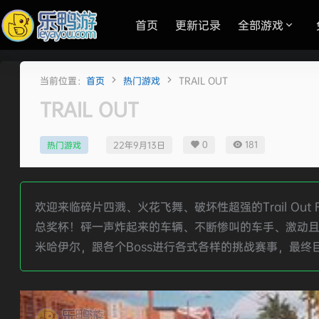
首页
更新记录
全部游戏
当前位置：
首页
热门游戏
TRAIL OUT
TRAIL OUT
0
181
热门游戏
22年9月13日
欢迎来临碎片四溅、火花飞舞、破坏性超强的Trail Ou
总奖杯！砰一声炸起来的车辆、不断惨叫的车手、激动且
米哈伊尔，跟各个Boss进行各式各样的挑战赛事，最终