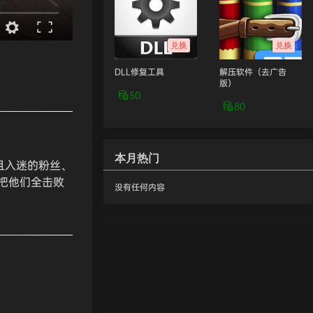
兑换
兑换
DLL修复工具
解压软件（去广告
版）
50
80
本月热门
且入迷的粉丝、
是把他们全击败
没有任何内容