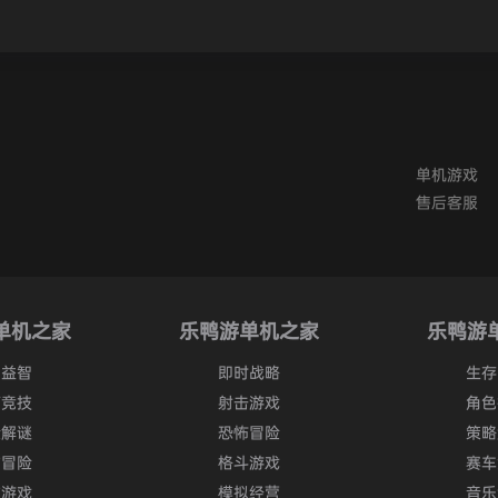
制每一刻。
单机游戏
售后客服
单机之家
乐鸭游单机之家
乐鸭游
闲益智
即时战略
生存
育竞技
射击游戏
角色
险解谜
恐怖冒险
策略
作冒险
格斗游戏
赛车
作游戏
模拟经营
音乐