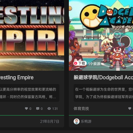
望你能躲过裁判的法眼。
下载
1个资源
tling Empire
躲避球学院/Dodgeball Aca
以更高分辨率的视觉效果和更流畅的
在一个视躲避球为生命的世界里，您
循环 - 同时仍然保留复古风格，将即
学院，为了成为终极躲避球冠军而训
趣放在首位！看看你是否能跟上步
的故事中，您将结交朋友、迎击对手
体育竞技
0
0
131
能和效果使摔跤更容易玩，但更令人
强躲避球队。
画系统允许任何事情在任何时候发生
21年8月7日
乐鸭游
，而铃声到铃声的交互性相信您可以