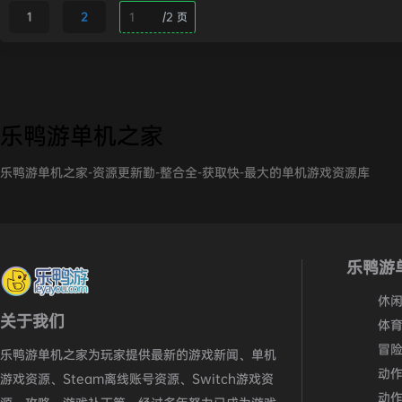
在穿过窗帘后控
1
2
/
2 页
乐鸭游单机之家
乐鸭游单机之家-资源更新勤-整合全-获取快-最大的单机游戏资源库
乐鸭游
休
关于我们
体
冒
乐鸭游单机之家为玩家提供最新的游戏新闻、单机
动
游戏资源、Steam离线账号资源、Switch游戏资
动