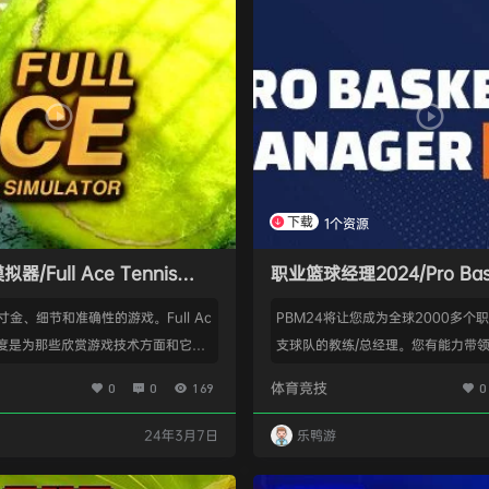
下载
1个资源
/Full Ace Tennis
职业篮球经理2024/Pro Bask
v2.3.1)
Manager 2024 -（Build1
金、细节和准确性的游戏。Full Ac
PBM24将让您成为全球2000多个
深度是为那些欣赏游戏技术方面和它们
支球队的教练/总经理。您有能力带
制作的。Full Ace - 由网球爱好
煌吗？满足董事会和球迷的期望将是
体育竞技
0
0
169
0
，为网球爱好者设计。
键。你将拥有多种可使用的管理工具
打造一支球队。 球队战略由您制定
24年3月7日
乐鸭游
赛风格负责。您可以创建自己的篮球
中使用这些战术来激发反击或或在压