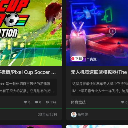
赛。
下载
1个资源
/Pixel Cup Soccer –
无人机竞速联盟模拟器/The D
ition -（Build.230）
Racing League Simulator
 Soccer 是一款休闲复古风格的足球游
这就是在最快的赛车无人机中飞行的感觉
8906714）
比有了很大的发展。它是动态的街机
IM 上学习像专业人士一样飞行，这
奏的游戏玩法，是足球的乐趣所在！
机赛车模拟器，将突破您的无人机技
体育竞技
0
0
194
0
像素艺术图形，就像 80 年代和 9
L SIM卡，您可以竞争成为无人机
一样，唤起了怀旧之情。
员的机会！
23年6月7日
乐鸭游