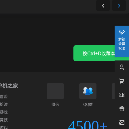
❮
❯
解锁
会员
权限
按Ctrl+D收藏本站
单机之家
冒险
扮演
微信
QQ群
QQ
游戏
竞技
4500+
游戏