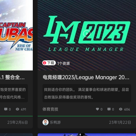
享你的疯狂创意并尝试其他玩家的创意赛道。
下载
1个资源
.1 整合全部
电竞经理2023/League Manager 2023
-（Ver1.15-(官中+集成最新战队）
然饱受世界喜爱的
找到适合你的团队。 满足董事会和球迷的期望，品尝
符合现代风格的
击败强队获得最佳奖项的喜悦。
级球技的足球动
体育竞技
0
491
0
0
404
23年2月6日
乐鸭游
23年1月22日