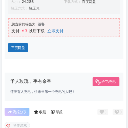
大小：
24.2GB
下载方式：
百度网盘
解压方式：
解压01
您当前的等级为
游客
支付
￥3
以后下载
立即支付
百度网盘
予人玫瑰，手有余香
给TA充电
还没有人充电，快来当第一个充电的人吧！
0
0
海报分享
收藏
举报
动作游戏