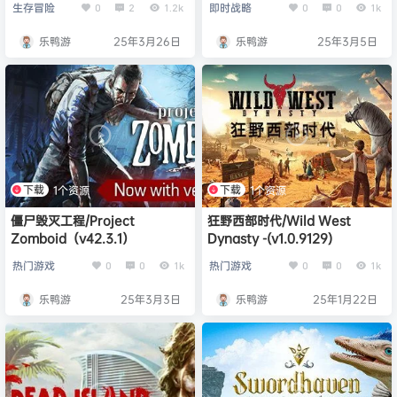
生存冒险
即时战略
0
2
1.2k
0
0
1k
乐鸭游
25年3月26日
乐鸭游
25年3月5日
下载
下载
1个资源
1个资源
僵尸毁灭工程/Project
狂野西部时代/Wild West
Zomboid（v42.3.1）
Dynasty -(v1.0.9129)
热门游戏
热门游戏
0
0
1k
0
0
1k
乐鸭游
25年3月3日
乐鸭游
25年1月22日