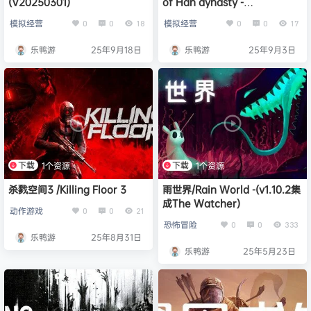
(V20250301)
of Han dynasty -
(v202500703)
模拟经营
模拟经营
0
0
18
0
0
17
乐鸭游
25年9月18日
乐鸭游
25年9月3日
下载
下载
1个资源
1个资源
杀戮空间3 /Killing Floor 3
雨世界/Rain World -(v1.10.2集
成The Watcher)
动作游戏
0
0
21
恐怖冒险
0
0
333
乐鸭游
25年8月31日
乐鸭游
25年5月23日