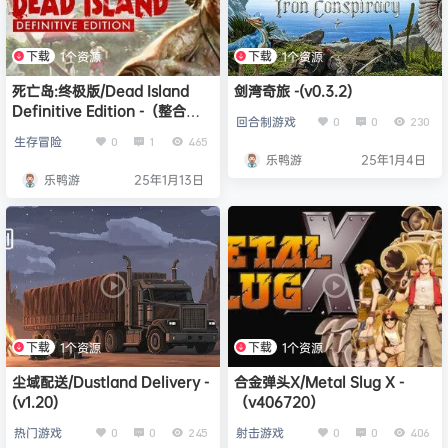
下载
下载
1个资源
1个资源
死亡岛:终极版/Dead Island
剑湾奇旅 -(v0.3.2)
Definitive Edition -（整合
回合制游戏
0
0
230
LMAO汉化1.1）
生存冒险
0
1
465
乐鸭游
25年1月4日
乐鸭游
25年1月13日
下载
下载
1个资源
1个资源
尘域配送/Dustland Delivery -
合金弹头X/Metal Slug X -
(v1.20)
（v406720）
热门游戏
射击游戏
0
0
245
0
0
406