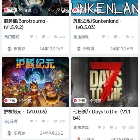
下载
下载
1个资源
1个资源
潜渊症/Barotrauma -
沉没之地/Sunkenland -
(v1.5.9.2)
（v0.5.03）
热门游戏
射击游戏
0
0
433
0
0
1k
乐鸭游
24年10月16日
乐鸭游
24年10月6日
下载
下载
1个资源
1个资源
护核纪元 -（v1.0.0.6）
七日杀/7 Days to Die（V1.1
b4）
slg游戏
0
0
692
射击游戏
0
2
1.5k
乐鸭游
24年9月25日
乐鸭游
24年9月19日