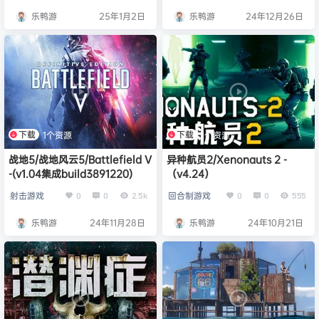
乐鸭游
25年1月2日
乐鸭游
24年12月26日
下载
下载
1个资源
1个资源
战地5/战地风云5/Battlefield V
异种航员2/Xenonauts 2 -
-(v1.04集成build3891220)
（v4.24）
射击游戏
回合制游戏
0
0
2.5k
0
0
555
乐鸭游
24年11月28日
乐鸭游
24年10月21日