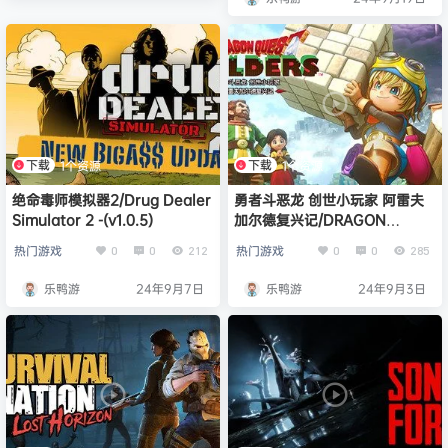
下载
下载
1个资源
1个资源
绝命毒师模拟器2/Drug Dealer
勇者斗恶龙 创世小玩家 阿雷夫
Simulator 2 -(v1.0.5)
加尔德复兴记/DRAGON
QUEST BUILDERS -(v1.0.1)
热门游戏
热门游戏
0
0
212
0
0
285
乐鸭游
24年9月7日
乐鸭游
24年9月3日