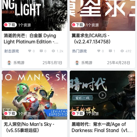
下载
下载
1个资源
1个资源
消逝的光芒：白金版 Dying
翼星求生/ICARUS -
Light Platinum Edition -
（v2.2.47.134758）
（v1.50.0整合DLC）
射击游戏
热门游戏
0
0
1.2k
0
1
492
乐鸭游
25年5月1日
乐鸭游
25年4月28日
下载
下载
1个资源
1个资源
无人深空/No Man’s Sky -
黑暗时代：背水一战/Age of
（v5.55泰坦远征）
Darkness: Final Stand（v1.0
正式版）