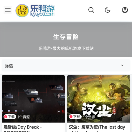
生存冒险
乐鸭游-最大的单机游戏下载站
筛选
下载
下载
1个资源
1个资源
晨昏线/Day Break -
汉尘：腐草为萤/The last day