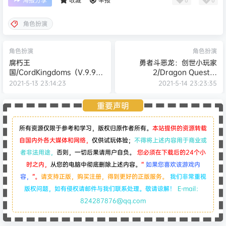
海报分享
收藏
举报
角色扮演
角色扮演
角色扮演
腐朽王
勇者斗恶龙：创世小玩家
国/CordKingdoms（V.9.9a-
2/Dragon Quest：
正式版）
BUILDERS 2（v1.7.3a）
2021-5-13 23:14:23
2021-5-14 23:23:35
重要声明
所有资源仅限于参考和学习，版权归原作者所有。
本站提供的资源转载
自国内外各大媒体和网络，
仅供试玩体验；
不得将上述内容用于商业或
者非法用途，
否则，一切后果请用户自负。
您必须在下载后的24个小
时之内，
从您的电脑中彻底删除上述内容。
“
如果您喜欢该游戏内
容，
”。
请支持正版，购买注册，得到更好的正版服务。
我们非常重视
版权问题，如有侵权请邮件与我们联系处理。敬请谅解！
E-mail：
824287876@qq.com