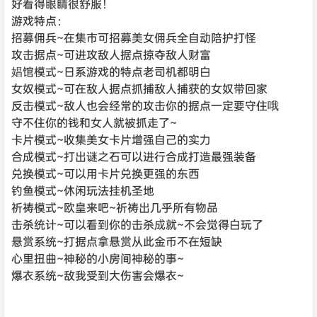
好看得眼睛很舒服！
游戏特点：
招募佣兵~在集市可招募美女佣兵全自动陪护打怪
攻击据点~可进攻敌人据点掠夺敌人财富
娼馆模式~日系游戏的特点老司机都明白
女奴模式~可在敌人据点抓捕敌人捕获的女奴带回家
反击模式~敌人也会经常的攻击你的据点一定要守住哦
守不住你的钱和女人就被抓走了~
卡片模式~收集美女卡片增强自己的实力
合成模式~打出谜之石可以进行合成打造最强装备
兑换模式~可以用卡片兑换更强的东西
钓鱼模式~休闲玩法挂机圣地
祈祷模式~欧皇来吧~祈祷出几乎所有物品
击杀统计~可以看到你的击杀成就~不会觉得白玩了
悬赏系统~打据点拿悬赏从此金币不在短缺
心里扭曲~神秘的小房间神秘的事~
爆衣系统~敌我受到大伤害会爆衣~