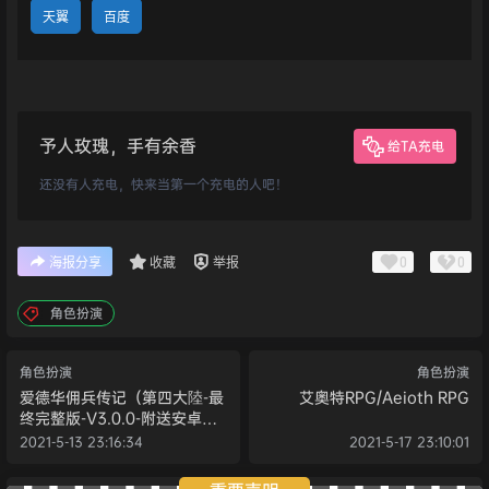
天翼
百度
予人玫瑰，手有余香
给TA充电
还没有人充电，快来当第一个充电的人吧！
0
0
海报分享
收藏
举报
角色扮演
角色扮演
角色扮演
爱德华佣兵传记（第四大陸-最
艾奥特RPG/Aeioth RPG
终完整版-V3.0.0-附送安卓模
拟器）
2021-5-13 23:16:34
2021-5-17 23:10:01