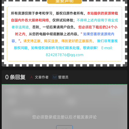
重要声明
所有资源仅限于参考和学习，版权归原作者所有。
本站提供的资源转载
自国内外各大媒体和网络，
仅供试玩体验；
不得将上述内容用于商业或
者非法用途，
否则，一切后果请用户自负。
您必须在下载后的24个小
时之内，
从您的电脑中彻底删除上述内容。
“
如果您喜欢该游戏内
容，
”。
请支持正版，购买注册，得到更好的正版服务。
我们非常重视
版权问题，如有侵权请邮件与我们联系处理。敬请谅解！
E-mail：
824287876@qq.com
0 条回复
文章作者
管理员
A
M
欢迎您，新朋友，感谢参与互动！
确认修改
您必须登录或注册以后才能发表评论