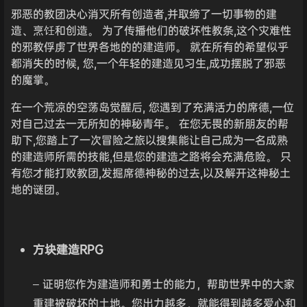
邪恶的教团决心消灭所有创造者,并取缔了一切事物的建
造、烹饪和创造。 为了传播他们的破坏性教条,这个灾难性
的邪教俘虏了世界各地的的建造师。 就在所有的希望似乎
都消失的时候, 您,一个年轻的建造见习生,成功摆脱了邪恶
的魔掌。
在一个荒凉的空荡岛觉醒后, 您遇到了充满活力的席德,一位
对自己过去一无所知的神秘青年。 在您无畏的新朋友的帮
助下,您踏上了一次冒险之旅以搜集能让自己成为一名成熟
的建造师所需的技能,但是您的建造之路将会充满危险。 只
有您才能打败教团,发掘席德神秘的过去,以及解开这神秘土
地的谜团。
方块建造RPG
– 证明您作为建造师和勇士的能力，帮助世界中的大家
重建被破坏的土地。您出力越多，就能得到越多爱心和