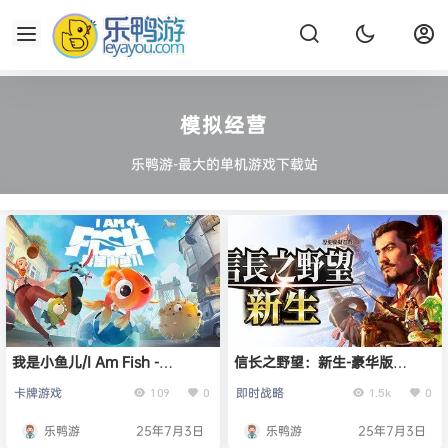
模拟经营
乐鸭游-最大的单机游戏下载站
我是小鱼儿/I Am Fish -
信长之野望：新生-豪华版
(v7873629)
（v1.1.6+6）
卡牌游戏
即时战略
109
0
1.5k
0
乐鸭游
25年7月3日
乐鸭游
25年7月3日