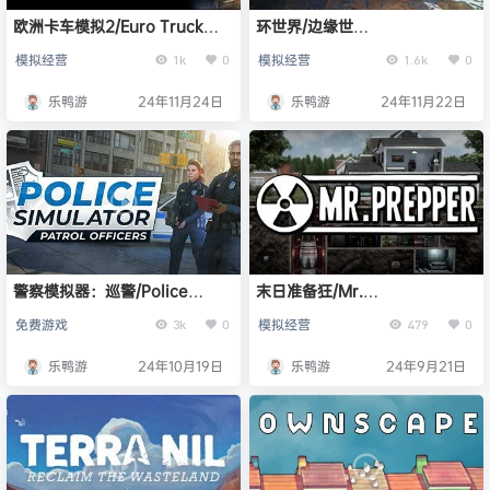
欧洲卡车模拟2/Euro Truck
环世界/边缘世
Simulator 2（ v1.52.0.0s驾驶
界/RimWorld（v1.5.4243 Rev
模拟经营
模拟经营
1k
0
1.6k
0
学院更新）
944 & ALL DLC）
乐鸭游
24年11月24日
乐鸭游
24年11月22日
警察模拟器：巡警/Police
末日准备狂/Mr.
Simulator: Patrol
Prepper（v1.34）
免费游戏
模拟经营
3k
0
479
0
Officers（v14.6）
乐鸭游
24年10月19日
乐鸭游
24年9月21日