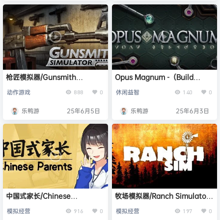
枪匠模拟器/Gunsmith
Opus Magnum -（Build
Simulator -(v1.3.10集成法布里
13340657）
动作游戏
休闲益智
888
0
140
0
卡兵工厂拉多姆DLC)
乐鸭游
25年6月5日
乐鸭游
25年6月3日
中国式家长/Chinese
牧场模拟器/Ranch Simulator -
Parents（Build.17402037）
(v1.155s)
模拟经营
模拟经营
916
0
197
0