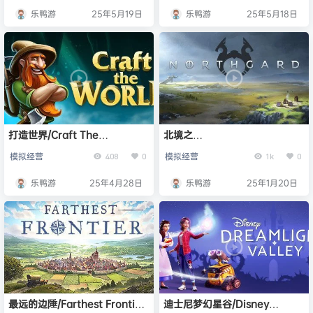
乐鸭游
25年5月19日
乐鸭游
25年5月18日
打造世界/Craft The
北境之
World（v20250318+全DLC）
地/Northgard（v3.6.18.40721
模拟经营
模拟经营
408
0
1k
0
全DLC）
乐鸭游
25年4月28日
乐鸭游
25年1月20日
最远的边陲/Farthest Frontier
迪士尼梦幻星谷/Disney