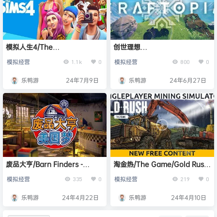
模拟人生4/The
创世理想
Sims4（v1.107.112.1030）
乡/Craftopia（v20240426.19
模拟经营
模拟经营
1.1k
0
800
0
22）
乐鸭游
24年7月9日
乐鸭游
24年6月27日
废品大亨/Barn Finders -
淘金热/The Game/Gold Rush:
（v25372版 集成全DLC）
The Game（v1.7.1.174）
模拟经营
模拟经营
335
0
219
0
乐鸭游
24年4月22日
乐鸭游
24年4月10日