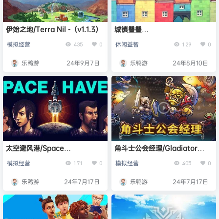
伊始之地/Terra Nil -（v1.1.3）
城镇叠叠
乐/Townscaper（Build60280
模拟经营
休闲益智
435
0
129
0
72）
乐鸭游
24年9月7日
乐鸭游
24年8月10日
太空避风港/Space
角斗士公会经理/Gladiator
Haven（v0.19.0.15g）
Guild Manager -（v0.920）
模拟经营
模拟经营
171
0
405
0
乐鸭游
24年7月17日
乐鸭游
24年7月17日