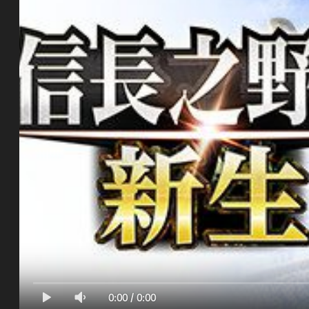
0:00
/
0:00