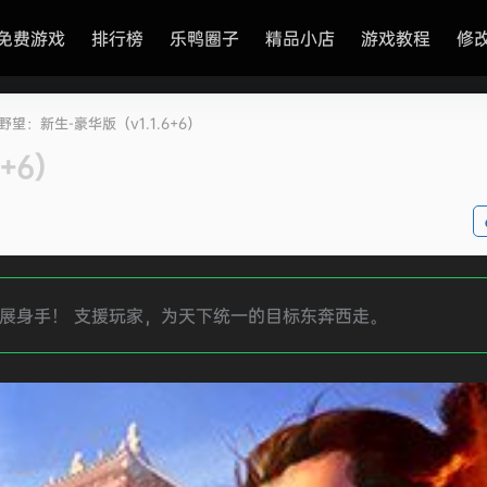
免费游戏
排行榜
乐鸭圈子
精品小店
游戏教程
修
野望：新生-豪华版（v1.1.6+6）
+6）
大展身手！ 支援玩家，为天下统一的目标东奔西走。