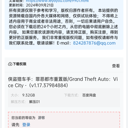
文章链接：
https://www.leyayou.com/9901.html
更新时间：2024年09月21日
所有资源仅限于参考和学习，版权归原作者所有。 本站提供的
资源转载自国内外各大媒体和网络，仅供试玩体验； 不得将上
述内容用于商业或者非法用途，否则，一切后果请用户自负。
您必须在下载后的24个小时之内，从您的电脑中彻底删除上述
内容。 如果您喜欢该游戏内容，请支持正版，购买注册，得到
更好的正版服务。 我们非常重视版权问题，如有侵权请邮件与
我们联系处理。敬请谅解！E-mail：
824287876@qq.com
下载权限
查看
侠盗猎车手：罪恶都市重置版/Grand Theft Auto：Vi
ce City -（v1.17.37984884）
大小：
9.32GB
下载方式：
百度网盘
解压方式：
解压01
您当前的等级为
游客
请先
登录