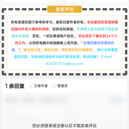
（v1.17.37984884）
重要声明
所有资源仅限于参考和学习，版权归原作者所有。
本站提供的资源转载
自国内外各大媒体和网络，
仅供试玩体验；
不得将上述内容用于商业或
者非法用途，
否则，一切后果请用户自负。
您必须在下载后的24个小
时之内，
从您的电脑中彻底删除上述内容。
“
如果您喜欢该游戏内
容，
”。
请支持正版，购买注册，得到更好的正版服务。
我们非常重视
版权问题，如有侵权请邮件与我们联系处理。敬请谅解！
E-mail：
824287876@qq.com
1 条回复
文章作者
管理员
A
M
欢迎您，新朋友，感谢参与互动！
确认修改
您必须登录或注册以后才能发表评论