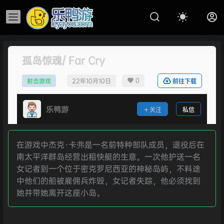
孤岛惊魂/ Far Cry
0
射击游戏
22年10月10日
前往下载
乐鸭游
关注
私信
在游戏中杰克·卡弗是一名前特种部队成员，退役后在
南太平洋群岛经营出租快艇的生意。一次他护送一名
女记者到一个位于密克罗尼西亚的神秘岛屿，不料途
中他们的船被雇佣兵炸毁，女记者失踪，他必须找到
她并带她离开这座小岛。