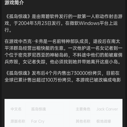
游戏简介
《孤岛惊魂》是由育碧软件发行的一款第一人称动作射击游
戏，于2004年3月23日发行。在微软Windows平台上运
行。
在游戏中杰克·卡弗是一名前特种部队成员，退役后在南太
平洋群岛经营出租快艇的生意。一次他护送一名女记者到一
个位于密克罗尼西亚的神秘岛屿，不料途中他们的船被雇佣
兵炸毁，女记者失踪，他必须找到她并带她离开这座小岛。
《孤岛惊魂》发布后4个月内售出730000份拷贝，目前在
全球已累计售出超过100万份拷贝。本游戏已被改编成电影
中文名
孤岛惊魂
主要角色
Jack Carver
原版名称
Far Cry
其他名称
极地战嚎