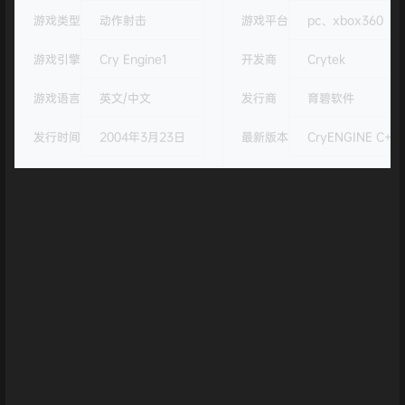
游戏类型
动作射击
游戏平台
pc、xbox360
游戏引擎
Cry Engine1
开发商
Crytek
游戏语言
英文/中文
发行商
育碧软件
发行时间
2004年3月23日
最新版本
CryENGINE C++ 