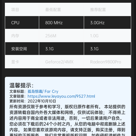
项目
最低配置
推荐配置
CPU
800 MHz
3.0GHz
内存
256M
1.0G
安装空间
3.1G
3.1G
显卡
Geforce2/4MX
Radeon9800Pro
温馨提示：
文章标题：
孤岛惊魂/ Far Cry
文章链接：
https://www.leyayou.com/9527.html
更新时间：2022年10月10日
所有资源仅限于参考和学习，版权归原作者所有。 本站提供的
资源转载自国内外各大媒体和网络，仅供试玩体验； 不得将上
述内容用于商业或者非法用途，否则，一切后果请用户自负。
您必须在下载后的24个小时之内，从您的电脑中彻底删除上述
内容。 如果您喜欢该游戏内容，请支持正版，购买注册，得到
更好的正版服务。 我们非常重视版权问题，如有侵权请邮件与