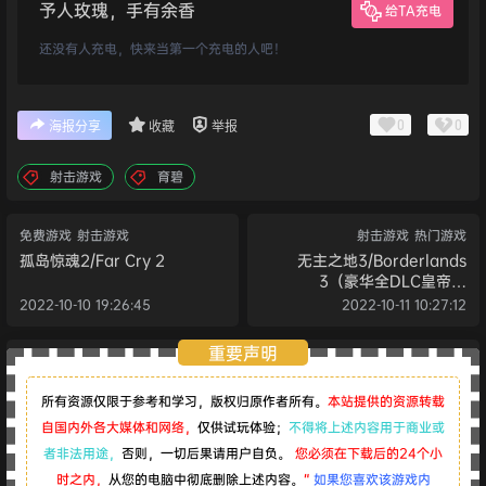
予人玫瑰，手有余香
给TA充电
还没有人充电，快来当第一个充电的人吧！
0
0
海报分享
收藏
举报
射击游戏
育碧
免费游戏
射击游戏
射击游戏
热门游戏
孤岛惊魂2/Far Cry 2
无主之地3/Borderlands
3（豪华全DLC皇帝版
V20210125）
2022-10-10 19:26:45
2022-10-11 10:27:12
重要声明
所有资源仅限于参考和学习，版权归原作者所有。
本站提供的资源转载
自国内外各大媒体和网络，
仅供试玩体验；
不得将上述内容用于商业或
者非法用途，
否则，一切后果请用户自负。
您必须在下载后的24个小
时之内，
从您的电脑中彻底删除上述内容。
“
如果您喜欢该游戏内