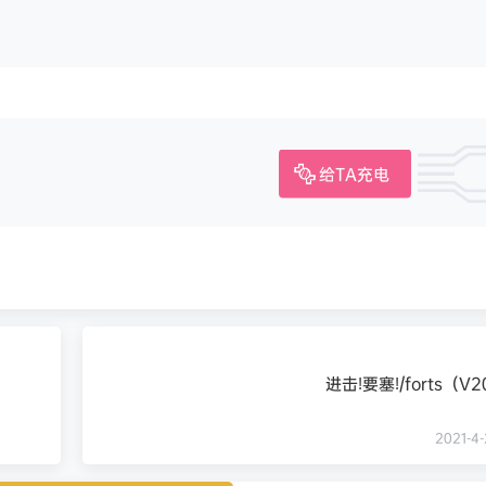
给TA充电
进击!要塞!/forts（V2
2021-4-