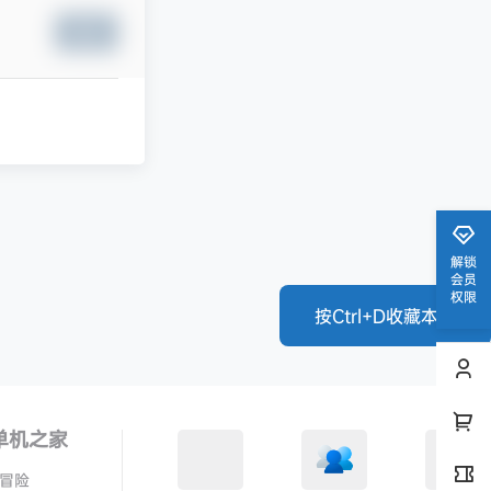
提交
解锁
会员
权限
按Ctrl+D收藏本站
单机之家
冒险