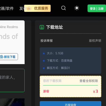
改器/软件
发布页
优质服务
登录 | 注册
下载地址
ine Realms
ds of
投诉举报
版权声明
大小
：
5.1GB
前往下载
下载方式
：
百度网盘
解压方式
：
解压01
霆的家人，
您的下载权限
查看全部权限
3
游客
￥
百度网盘