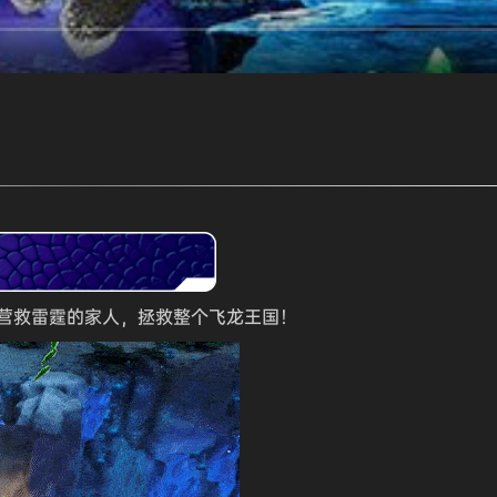
营救雷霆的家人，拯救整个飞龙王国！