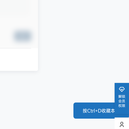
提交
解锁
会员
权限
按Ctrl+D收藏本站