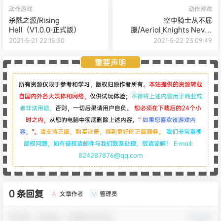
动作游戏
动作游戏
杀戮之源/Rising
空中骑士从不屈
Hell（V1.0.0-正式版）
服/Aerial_Knights Never
Yield
2021-5-21 22:15:30
2021-5-22 23:09:49
重要声明
所有资源仅限于参考和学习，版权归原作者所有。
本站提供的资源转载
自国内外各大媒体和网络，
仅供试玩体验；
不得将上述内容用于商业或
者非法用途，
否则，一切后果请用户自负。
您必须在下载后的24个小
时之内，
从您的电脑中彻底删除上述内容。
“
如果您喜欢该游戏内
容，
”。
请支持正版，购买注册，得到更好的正版服务。
我们非常重视
版权问题，如有侵权请邮件与我们联系处理。敬请谅解！
E-mail：
824287876@qq.com
0 条回复
文章作者
管理员
A
M
欢迎您，新朋友，感谢参与互动！
确认修改