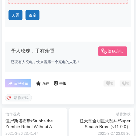
天翼
百度
予人玫瑰，手有余香
给TA充电
还没有人充电，快来当第一个充电的人吧！
0
0
海报分享
收藏
举报
动作游戏
动作游戏
动作游戏
僵尸斯塔布斯/Stubbs the
任天堂全明星大乱斗/Super
Zombie Rebel Without A
Smash Bros（v11.0.0）
Pulse（v1.0.0）
2021-3-26 23:41:47
2021-3-27 23:09:36