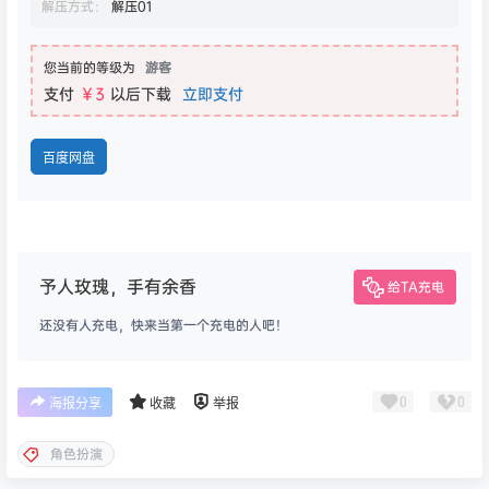
解压方式：
解压01
您当前的等级为
游客
支付
￥3
以后下载
立即支付
百度网盘
予人玫瑰，手有余香
给TA充电
还没有人充电，快来当第一个充电的人吧！
0
0
海报分享
收藏
举报
角色扮演