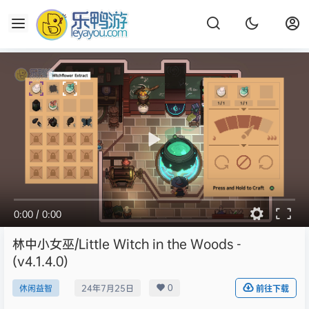
0:00
/
0:00
林中小女巫/Little Witch in the Woods -
(v4.1.4.0)
0
休闲益智
24年7月25日
前往下载