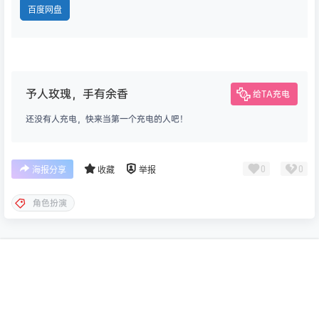
百度网盘
予人玫瑰，手有余香
给TA充电
还没有人充电，快来当第一个充电的人吧！
0
0
海报分享
收藏
举报
角色扮演
首页
专题
认证
搜索
菜单
我的
版权所有Copyright © 2026
乐鸭游
保留资源解释权，如有侵权，请联系我及时
处理。
查询 51 次，耗时 0.2778 秒