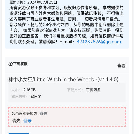
更新时间：2024年07月25日
所有资源仅限于参考和学习，版权归原作者所有。 本站提供的
资源转载自国内外各大媒体和网络，仅供试玩体验； 不得将上
述内容用于商业或者非法用途，否则，一切后果请用户自负。
您必须在下载后的24个小时之内，从您的电脑中彻底删除上述
内容。 如果您喜欢该游戏内容，请支持正版，购买注册，得到
更好的正版服务。 我们非常重视版权问题，如有侵权请邮件与
我们联系处理。敬请谅解！E-mail：
824287876@qq.com
下载权限
查看
林中小女巫/Little Witch in the Woods -(v4.1.4.0)
大小：
2.16GB
下载方式：
百度网盘
解压方式：
解压01
您当前的等级为
游客
请先
登录