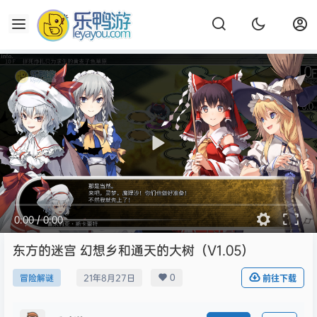
0:00
/
0:00
东方的迷宫 幻想乡和通天的大树（V1.05）
0
冒险解谜
21年8月27日
前往下载