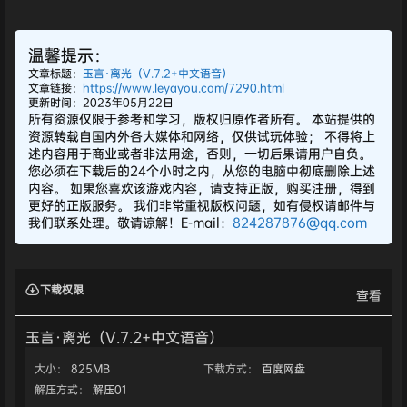
温馨提示：
文章标题：
玉言·离光（V.7.2+中文语音）
文章链接：
https://www.leyayou.com/7290.html
更新时间：2023年05月22日
所有资源仅限于参考和学习，版权归原作者所有。 本站提供的
资源转载自国内外各大媒体和网络，仅供试玩体验； 不得将上
述内容用于商业或者非法用途，否则，一切后果请用户自负。
您必须在下载后的24个小时之内，从您的电脑中彻底删除上述
内容。 如果您喜欢该游戏内容，请支持正版，购买注册，得到
更好的正版服务。 我们非常重视版权问题，如有侵权请邮件与
我们联系处理。敬请谅解！E-mail：
824287876@qq.com
下载权限
查看
玉言·离光（V.7.2+中文语音）
大小：
825MB
下载方式：
百度网盘
解压方式：
解压01