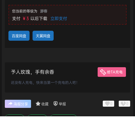
您当前的等级为
游客
支付
￥3
以后下载
立即支付
百度网盘
天翼网盘
予人玫瑰，手有余香
给TA充电
还没有人充电，快来当第一个充电的人吧！
0
0
海报分享
收藏
举报
冒险
策略
角色扮演
首页
专题
认证
搜索
菜单
我的