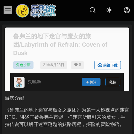
鲁弗兰的地下迷宫与魔女的旅
团/Labyrinth of Refrain: Coven of
Dusk
0
角色扮演
21年6月28日
前往下载
乐鸭游
关注
私信
游戏介绍
《鲁弗兰的地下迷宫与魔女之旅团》为第一人称视点的迷宫
RPG。讲述了被鲁弗兰市谜一样迷宫所吸引来的魔女，手
持传说可以解开迷宫谜题的妖路历程，探险的冒险物语。