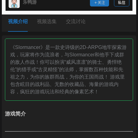
乐鸭游
关注
私信
视频介绍
视频选集
交流讨论
《Slormancer》是一款史诗级的2D-ARPG地牢探索游
戏，玩家将作为流浪者，与Slormancer和他手下成群
的敌人作战！你可以扮演“威风凛凛”的骑士、勇悍绝
伦”的猎手或“古灵精怪”的法师，掌握数百种技能和先
祖之力，为你的族群而战，为你的王国而战！ 游戏里
包含眩目的战利品、无数的收藏品、海量的游戏内
容，疯狂的游戏玩法和经典的像素艺术！
游戏简介