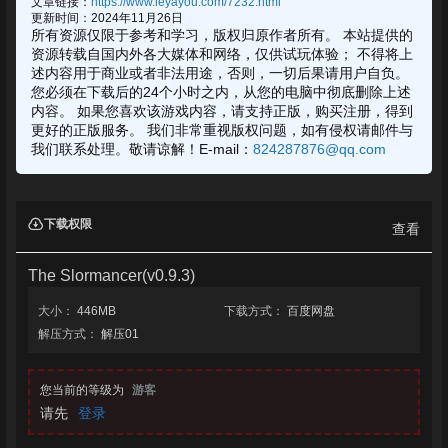
文章链接：
https://www.leyayou.com/7232.html
更新时间：2024年11月26日
所有资源仅限于参考和学习，版权归原作者所有。 本站提供的
资源转载自国内外各大媒体和网络，仅供试玩体验； 不得将上
述内容用于商业或者非法用途，否则，一切后果请用户自负。
您必须在下载后的24个小时之内，从您的电脑中彻底删除上述
内容。 如果您喜欢该游戏内容，请支持正版，购买注册，得到
更好的正版服务。 我们非常重视版权问题，如有侵权请邮件与
我们联系处理。敬请谅解！E-mail：
824287876@qq.com
下载权限
查看
The Slormancer(v0.9.3)
大小：
446MB
下载方式：
百度网盘
解压方式：
解压01
您当前的等级为
游客
请先
登录