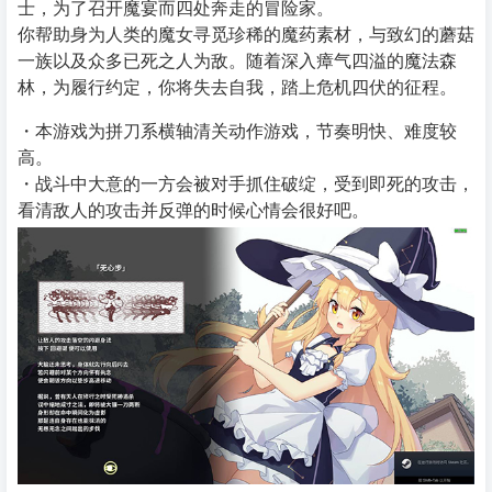
士，为了召开魔宴而四处奔走的冒险家。
你帮助身为人类的魔女寻觅珍稀的魔药素材，与致幻的蘑菇
一族以及众多已死之人为敌。随着深入瘴气四溢的魔法森
林，为履行约定，你将失去自我，踏上危机四伏的征程。
・本游戏为拼刀系横轴清关动作游戏，节奏明快、难度较
高。
・战斗中大意的一方会被对手抓住破绽，受到即死的攻击，
看清敌人的攻击并反弹的时候心情会很好吧。