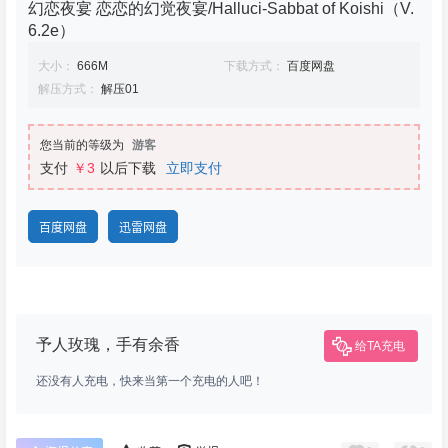
幻恋夜宴 恋恋的幻觉夜宴/Halluci-Sabbat of Koishi（V.
6.2e）
大小：
666M
下载方式：
百度网盘
解压方式：
解压01
您当前的等级为
游客
支付
￥3
以后下载
立即支付
百度网盘
迅雷网盘
予人玫瑰，手有余香
给TA充电
还没有人充电，快来当第一个充电的人吧！