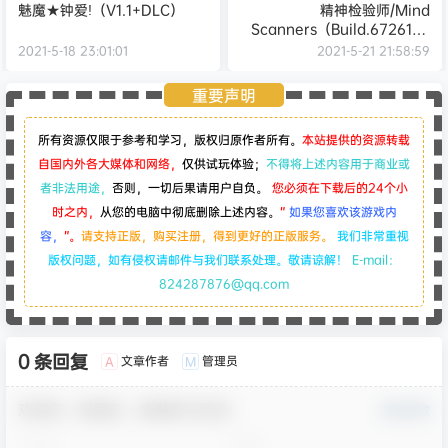
魅魔★钟爱!（V1.1+DLC）
精神检验师/Mind
Scanners（Build.6726188
）
2021-5-18 23:01:01
2021-5-21 21:58:59
重要声明
所有资源仅限于参考和学习，版权归原作者所有。
本站提供的资源转载
自国内外各大媒体和网络，
仅供试玩体验；
不得将上述内容用于商业或
者非法用途，
否则，一切后果请用户自负。
您必须在下载后的24个小
时之内，
从您的电脑中彻底删除上述内容。
“
如果您喜欢该游戏内
容，
”。
请支持正版，购买注册，得到更好的正版服务。
我们非常重视
版权问题，如有侵权请邮件与我们联系处理。敬请谅解！
E-mail：
824287876@qq.com
0 条回复
文章作者
管理员
A
M
欢迎您，新朋友，感谢参与互动！
确认修改