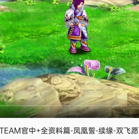
(STEAM官中+全资料篇-凤凰誓-续缘-双飞愿