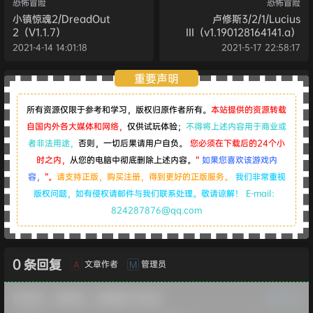
恐怖冒险
恐怖冒险
小镇惊魂2/DreadOut
卢修斯3/2/1/Lucius
2（V1.1.7）
III（v1.190128164141.a）
2021-4-14 14:01:18
2021-5-17 22:58:17
重要声明
所有资源仅限于参考和学习，版权归原作者所有。
本站提供的资源转载
自国内外各大媒体和网络，
仅供试玩体验；
不得将上述内容用于商业或
者非法用途，
否则，一切后果请用户自负。
您必须在下载后的24个小
时之内，
从您的电脑中彻底删除上述内容。
“
如果您喜欢该游戏内
容，
”。
请支持正版，购买注册，得到更好的正版服务。
我们非常重视
版权问题，如有侵权请邮件与我们联系处理。敬请谅解！
E-mail：
824287876@qq.com
0 条回复
文章作者
管理员
A
M
欢迎您，新朋友，感谢参与互动！
确认修改