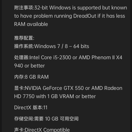
附注事项:32-bit Windows is supported but known
to have problem running DreadOut if it has less
RAM available
推荐配置:
操作系统:Windows 7 / 8 – 64 bits
处理器:Intel Core i5-2300 or AMD Phenom II X4
940 or better
内存:8 GB RAM
显卡:NVIDIA GeForce GTX 550 or AMD Radeon
HD 7750 with 1 GB VRAM or better
DirectX 版本:11
存储空间:需要 10 GB 可用空间
声卡:DirectX Compatible