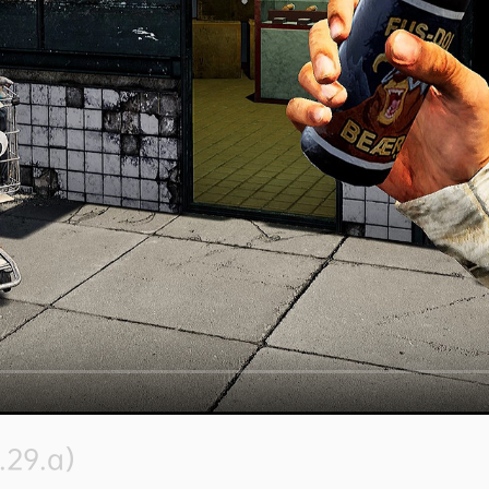
.29.a）