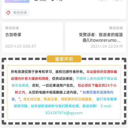
0
0
海报分享
收藏
举报
角色扮演
角色扮演
角色扮演
古剑奇谭
受赞颂者：致逝者的摇篮
曲/Utawarerumono:
Prelude to the Fallen
2021-1-23 0:05:37
2021-1-24 22:24:19
重要声明
所有资源仅限于参考和学习，版权归原作者所有。
本站提供的资源转载
自国内外各大媒体和网络，
仅供试玩体验；
不得将上述内容用于商业或
者非法用途，
否则，一切后果请用户自负。
您必须在下载后的24个小
时之内，
从您的电脑中彻底删除上述内容。
“
如果您喜欢该游戏内
容，
”。
请支持正版，购买注册，得到更好的正版服务。
我们非常重视
版权问题，如有侵权请邮件与我们联系处理。敬请谅解！
E-mail：
824287876@qq.com