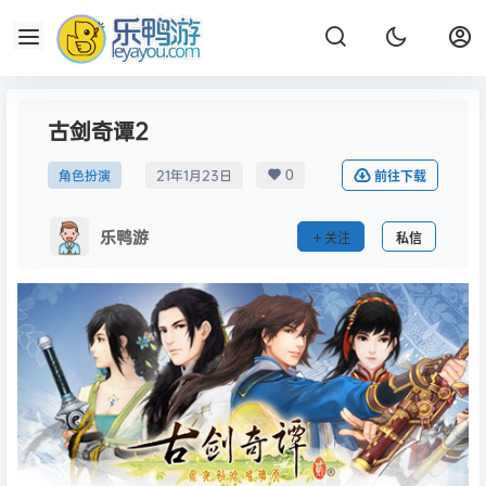
古剑奇谭2
0
角色扮演
21年1月23日
前往下载
乐鸭游
关注
私信