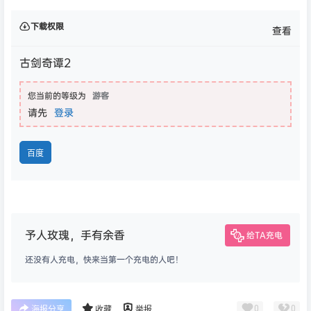
我们联系处理。敬请谅解！E-mail：
824287876@qq.com
下载权限
查看
古剑奇谭2
您当前的等级为
游客
请先
登录
百度
予人玫瑰，手有余香
给TA充电
还没有人充电，快来当第一个充电的人吧！