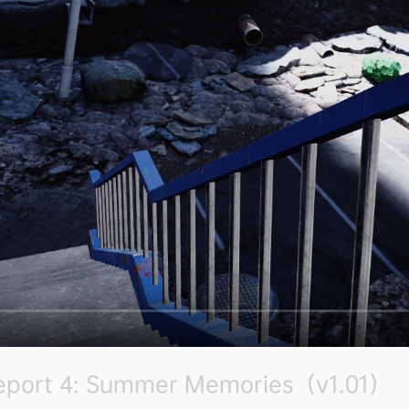
rt 4: Summer Memories（v1.01）