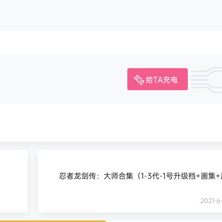
给TA充电
忍者龙剑传：大师合集（1-3代-1号升级档+画集
2021-6