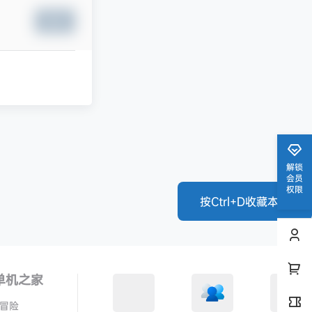
提交
解锁
会员
权限
按Ctrl+D收藏本站
单机之家
冒险