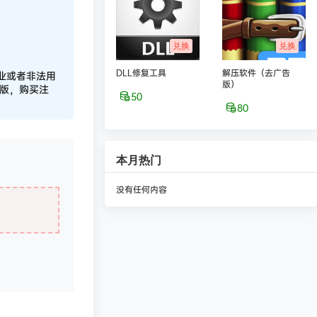
兑换
兑换
DLL修复工具
解压软件（去广告
业或者非法用
版）
正版，购买注
50
80
本月热门
没有任何内容