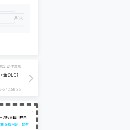
共0人
g游戏
动作游戏
修正+全DLC）
5-3 12:58:25
一切后果请用户自
重视版权问题，如有