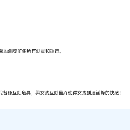
互動觸發解鎖所有動畫和語音。
尋找各種互動道具，與女孩互動最終使得女孩到達巔峰的快感！