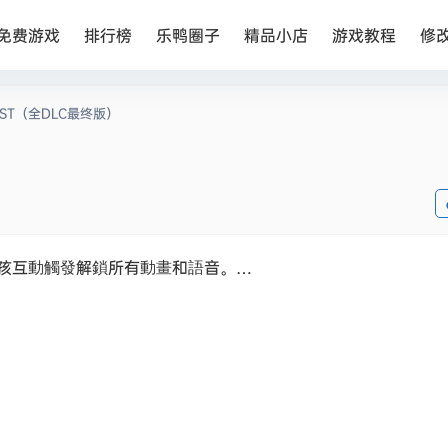
免费游戏
排行榜
乐鸭圈子
精品小店
游戏教程
修
OST（全DLC最终版）
孩互動觸發解鎖所有動畫和語音。…