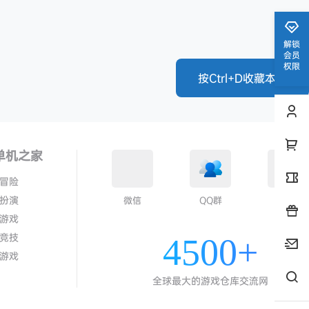
解锁
会员
权限
按Ctrl+D收藏本站
单机之家
冒险
扮演
微信
QQ群
QQ
游戏
竞技
4500+
游戏
全球最大的游戏仓库交流网