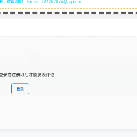
处理。敬请谅解！
E-mail：824287876@qq.com
登录或注册以后才能发表评论
登录