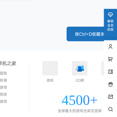
解锁
会员
权限
按Ctrl+D收藏本站
单机之家
冒险
扮演
微信
QQ群
QQ
游戏
竞技
4500+
游戏
全球最大的游戏仓库交流网