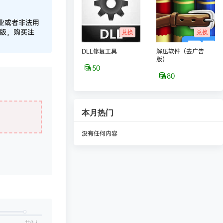
业或者非法用
正版，购买注
兑换
兑换
DLL修复工具
解压软件（去广告
版）
50
80
本月热门
没有任何内容
共0人