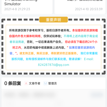
Simulator
2021-4-8 21:29:23
2021-4-10 20:53:39
重要声明
所有资源仅限于参考和学习，版权归原作者所有。
本站提供的资源转载
自国内外各大媒体和网络，
仅供试玩体验；
不得将上述内容用于商业或
者非法用途，
否则，一切后果请用户自负。
您必须在下载后的24个小
时之内，
从您的电脑中彻底删除上述内容。
“
如果您喜欢该游戏内
容，
”。
请支持正版，购买注册，得到更好的正版服务。
我们非常重视
版权问题，如有侵权请邮件与我们联系处理。敬请谅解！
E-mail：
824287876@qq.com
0 条回复
文章作者
管理员
A
M
欢迎您，新朋友，感谢参与互动！
确认修改