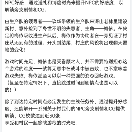
NPC好感：通过送礼和消磨时光来提升NPC的好感度，以
解锁旁支剧情和CG。
由生产队的领导者——玖华带领的生产队来深山老林里建设
新村，意外捡到了身世不明的失意者，主角——梅依。在决
定将梅依吸收进生产队后，梅依作为协助者在一旁见证了村
庄从无到有的过程。开头到结尾，村庄的风貌将出现翻天覆
地的变化！
游戏时间充足，梅依也是受眷顾之人，并不需要特别担心这
个游戏的难度——就算无意中在战斗中被击败，也不意味着
游戏失败，梅依甚至可以以一种更强的姿态回归游戏。
（甚至在特定情况下，直接跳过时间到剧情点也是可以
的！）
除了到达特定时间点必定发生的主线任务外，通过提升好感
度，还能解开一系列关于村民们的NPC旁支剧情和CG提供
解锁，CG枚数达到近30张！
享受和村民一起悠哉游哉的时光吧。