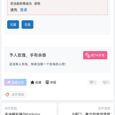
您当前的等级为
游客
请先
登录
天翼
百度
予人玫瑰，手有余香
给TA充电
还没有人充电，快来当第一个充电的人吧！
0
0
海报分享
收藏
举报
动作冒险
动作冒险
动作冒险
手冲模拟器/Wanking
8道门：雅兰的来世冒险