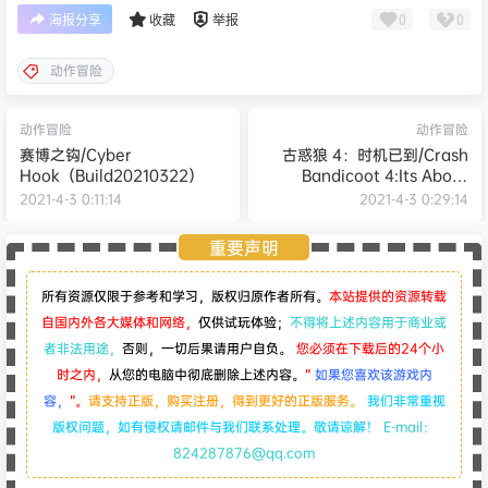
0
0
海报分享
收藏
举报
动作冒险
动作冒险
动作冒险
赛博之钩/Cyber
古惑狼 4：时机已到/Crash
Hook（Build20210322）
Bandicoot 4:Its About
Time（无中文 豪华版）
2021-4-3 0:11:14
2021-4-3 0:29:14
重要声明
所有资源仅限于参考和学习，版权归原作者所有。
本站提供的资源转载
自国内外各大媒体和网络，
仅供试玩体验；
不得将上述内容用于商业或
者非法用途，
否则，一切后果请用户自负。
您必须在下载后的24个小
时之内，
从您的电脑中彻底删除上述内容。
“
如果您喜欢该游戏内
容，
”。
请支持正版，购买注册，得到更好的正版服务。
我们非常重视
版权问题，如有侵权请邮件与我们联系处理。敬请谅解！
E-mail：
824287876@qq.com