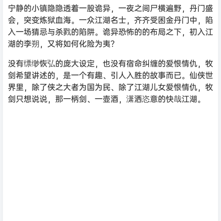
宁静的小镇隐隐透着一股诡异，一夜之间尸横遍野，丹门盛
会，突变炼狱血海。一众江湖名士，齐齐受困金丹门中，陷
入一场猜忌与杀戮的陷阱。诡异恐怖的的布局之下，初入江
湖的李朔，又将如何化险为夷？
没有缥缈恢弘的庞大设定，也没有宿命纠缠的爱恨情仇，牧
剑希望讲述的，是一个有趣、引人入胜的故事而已。仙侠世
界里，除了侠之大者为国为民、除了江湖儿女爱恨情仇，牧
剑只想说说，那一柄剑、一壶酒，潇洒恣意的快哉江湖。