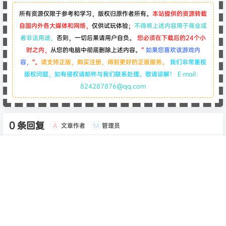
所有资源仅限于参考和学习，版权归原作者所有。
本站提供的资源转载
自国内外各大媒体和网络，
仅供试玩体验；
不得将上述内容用于商业或
者非法用途，
否则，一切后果请用户自负。
您必须在下载后的24个小
时之内，
从您的电脑中彻底删除上述内容。
“
如果您喜欢该游戏内
容，
”。
请支持正版，购买注册，得到更好的正版服务。
我们非常重视
版权问题，如有侵权请邮件与我们联系处理。敬请谅解！
E-mail：
824287876@qq.com
0 条回复
文章作者
管理员
A
M
欢迎您，新朋友，感谢参与互动！
确认修改
首页
专题
认证
搜索
菜单
我的
您必须登录或注册以后才能发表评论
登录