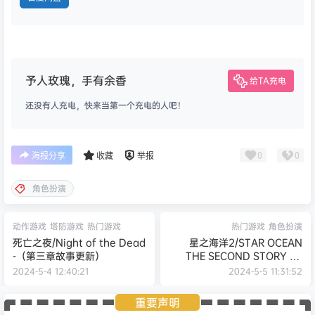
予人玫瑰，手有余香
给TA充电
还没有人充电，快来当第一个充电的人吧！
0
0
海报分享
收藏
举报
角色扮演
动作游戏
塔防游戏
热门游戏
热门游戏
角色扮演
死亡之夜/Night of the Dead
星之海洋2/STAR OCEAN
-（第三章故事更新）
THE SECOND STORY R -
（RUNE镜像版）
2024-5-4 12:40:21
2024-5-5 11:31:52
重要声明