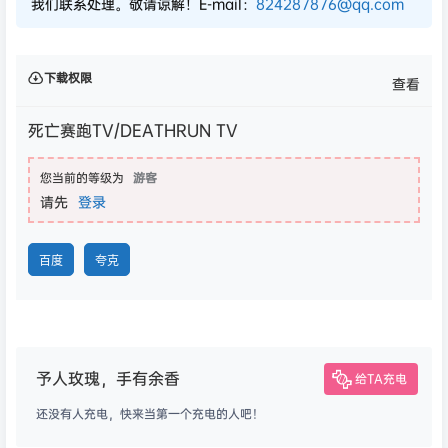
我们联系处理。敬请谅解！E-mail：
824287876@qq.com
下载权限
查看
死亡赛跑TV/DEATHRUN TV
您当前的等级为
游客
请先
登录
百度
夸克
予人玫瑰，手有余香
给TA充电
还没有人充电，快来当第一个充电的人吧！