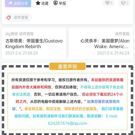
0
0
海报分享
收藏
举报
动作冒险
slg游戏
动作冒险
动作冒险
古斯塔奥：帝国重生/Gustavo
心灵杀手：美国噩梦/Alan
Kingdom Rebirth
Wake: American
Nightmare
2021-2-6 21:38:24
2021-2-6 21:46:24
重要声明
所有资源仅限于参考和学习，版权归原作者所有。
本站提供的资源转载
自国内外各大媒体和网络，
仅供试玩体验；
不得将上述内容用于商业或
者非法用途，
否则，一切后果请用户自负。
您必须在下载后的24个小
时之内，
从您的电脑中彻底删除上述内容。
“
如果您喜欢该游戏内
容，
”。
请支持正版，购买注册，得到更好的正版服务。
我们非常重视
版权问题，如有侵权请邮件与我们联系处理。敬请谅解！
E-mail：
824287876@qq.com