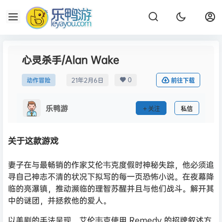
心灵杀手/Alan Wake
0
动作冒险
21年2月6日
前往下载
乐鸭游
关注
私信
关于这款游戏
妻子在与最畅销的作家艾伦韦克度假时神秘失踪，他必须追
寻自己神志不清的状况下拟写的每一页恐怖小说。在夜幕降
临的亮瀑镇，推动濒临的理智苏醒并且与他们战斗。解开其
中的谜团，并拯救他的爱人。
以美剧的手法呈现，艾伦韦克使用 Remedy 的招牌叙述方