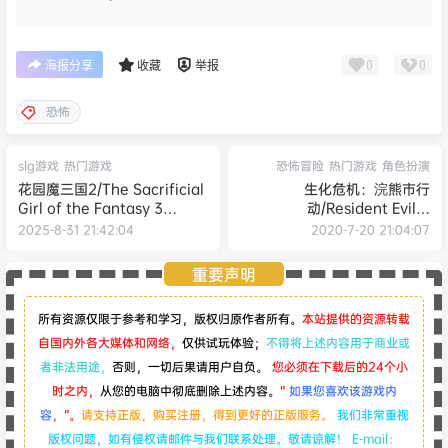
0
0
海报分享
收藏
举报
恐怖
slg游戏
热门游戏
恐怖冒险
热门游戏
角色扮演
花园魔三国2/The Sacrificial
生化危机：浣熊市行
Girl of the Fantasy 3
动/Resident Evil：
Kingdoms 2 -（v1.0.5）
Operation Raccoon City
2025-8-31 21:42:04
2020-7-20 21:04:07
重要声明
所有资源仅限于参考和学习，版权归原作者所有。
本站提供的资源转载
自国内外各大媒体和网络，
仅供试玩体验；
不得将上述内容用于商业或
者非法用途，
否则，一切后果请用户自负。
您必须在下载后的24个小
时之内，
从您的电脑中彻底删除上述内容。
“
如果您喜欢该游戏内
容，
”。
请支持正版，购买注册，得到更好的正版服务。
我们非常重视
版权问题，如有侵权请邮件与我们联系处理。敬请谅解！
E-mail：