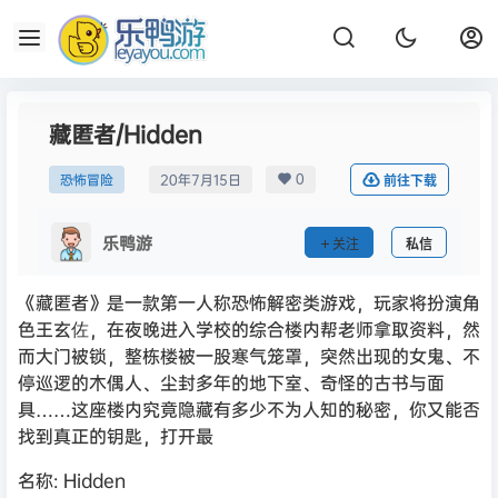
藏匿者/Hidden
0
恐怖冒险
20年7月15日
前往下载
乐鸭游
关注
私信
《藏匿者》是一款第一人称恐怖解密类游戏，玩家将扮演角
色王玄佐，在夜晚进入学校的综合楼内帮老师拿取资料，然
而大门被锁，整栋楼被一股寒气笼罩，突然出现的女鬼、不
停巡逻的木偶人、尘封多年的地下室、奇怪的古书与面
具……这座楼内究竟隐藏有多少不为人知的秘密，你又能否
找到真正的钥匙，打开最
名称: Hidden