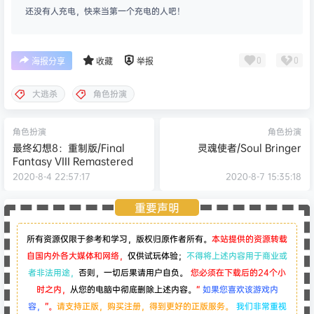
还没有人充电，快来当第一个充电的人吧！
0
0
海报分享
收藏
举报
大逃杀
角色扮演
角色扮演
角色扮演
最终幻想8：重制版/Final
灵魂使者/Soul Bringer
Fantasy VIII Remastered
2020-8-4 22:57:17
2020-8-7 15:35:18
重要声明
所有资源仅限于参考和学习，版权归原作者所有。
本站提供的资源转载
自国内外各大媒体和网络，
仅供试玩体验；
不得将上述内容用于商业或
者非法用途，
否则，一切后果请用户自负。
您必须在下载后的24个小
时之内，
从您的电脑中彻底删除上述内容。
“
如果您喜欢该游戏内
容，
”。
请支持正版，购买注册，得到更好的正版服务。
我们非常重视