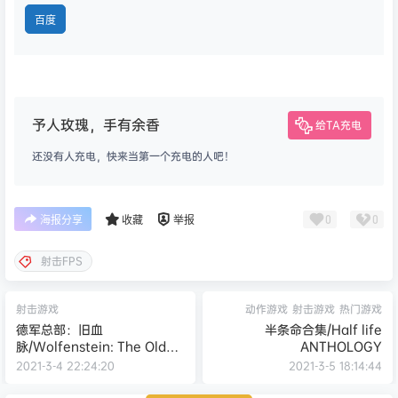
百度
予人玫瑰，手有余香
给TA充电
还没有人充电，快来当第一个充电的人吧！
0
0
海报分享
收藏
举报
射击FPS
射击游戏
动作游戏
射击游戏
热门游戏
德军总部：旧血
半条命合集/Half life
脉/Wolfenstein: The Old
ANTHOLOGY
Blood
2021-3-4 22:24:20
2021-3-5 18:14:44