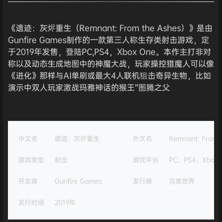
《遗迹：灰烬重生（Remnant: From the Ashes）》是由
Gunfire Games制作的一款第三人称生存类射击游戏，定
于2019年发售，登陆PC,PS4，Xbox One。本作主打非对
称以及动态生成地图中的神魔大战，玩家操控猎魔人可以像
《进化》那样与AI单刷或最大4人联机狙击奇异生物，比如
演示中双人玩家激战玛雅神话的猴王“图腾之父
中文名
遗迹：灰烬重生
外文名
Remnant: From 
游戏类型
射击
游戏平台
PC、PS4、Xbox 
开发商
Gunfire Games
发行商
完美世界
发行时间
2019年