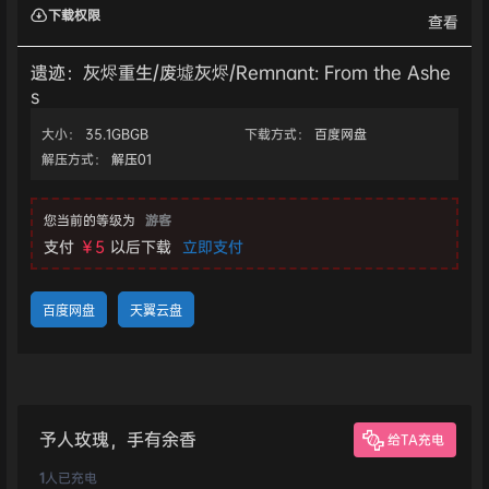
下载权限
查看
遗迹：灰烬重生/废墟灰烬/Remnant: From the Ashe
s
大小：
35.1GBGB
下载方式：
百度网盘
解压方式：
解压01
您当前的等级为
游客
支付
￥5
以后下载
立即支付
百度网盘
天翼云盘
予人玫瑰，手有余香
给TA充电
1
人已充电