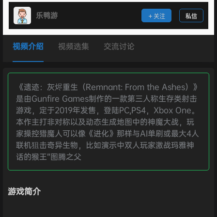
乐鸭游
关注
私信
视频介绍
视频选集
交流讨论
《遗迹：灰烬重生（Remnant: From the Ashes）》
是由Gunfire Games制作的一款第三人称生存类射击
游戏，定于2019年发售，登陆PC,PS4，Xbox One。
本作主打非对称以及动态生成地图中的神魔大战，玩
家操控猎魔人可以像《进化》那样与AI单刷或最大4人
联机狙击奇异生物，比如演示中双人玩家激战玛雅神
话的猴王“图腾之父
游戏简介