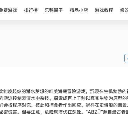
免费游戏
排行榜
乐鸭圈子
精品小店
游戏教程
修
BZÛ 是一款能唤起你的潜水梦想的唯美海底冒险游戏。沉浸在生机勃勃
的游泳控制表演水中杂技。探索成百上千种以真实生物为原型的
们会按程序对你、彼此和捕食者作出回应。徜徉在史诗般的海景
密谎言。但要注意，危险就潜伏在深处。“ABZÛ”源自最古老的