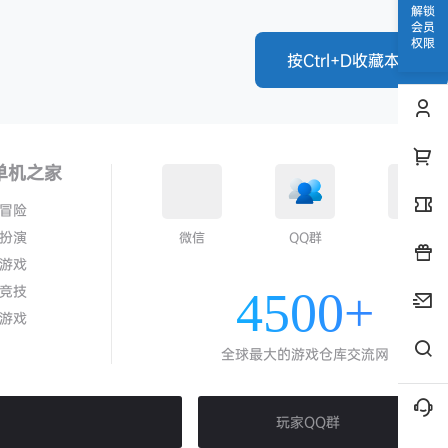
解锁
会员
权限
按Ctrl+D收藏本站
单机之家
冒险
扮演
微信
QQ群
QQ
游戏
竞技
4500+
游戏
全球最大的游戏仓库交流网
玩家QQ群