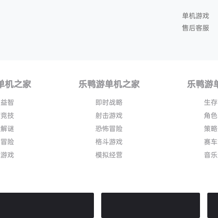
单机游戏
售后客服
单机之家
乐鸭游单机之家
乐鸭游
闲益智
即时战略
生存
育竞技
射击游戏
角色
险解谜
恐怖冒险
策略
作冒险
格斗游戏
赛车
作游戏
模拟经营
音乐