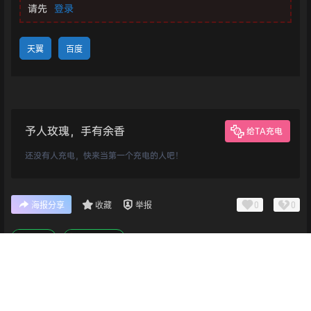
请先
登录
天翼
百度
予人玫瑰，手有余香
给TA充电
还没有人充电，快来当第一个充电的人吧！
0
0
海报分享
收藏
举报
像素
冒险解谜
首页
专题
认证
搜索
菜单
我的
版权所有Copyright © 2026
乐鸭游
保留资源解释权，如有侵权，请联系我及时