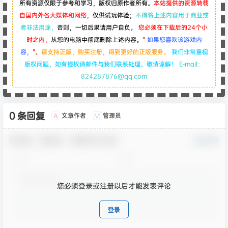
所有资源仅限于参考和学习，版权归原作者所有。
本站提供的资源转载
自国内外各大媒体和网络，
仅供试玩体验；
不得将上述内容用于商业或
者非法用途，
否则，一切后果请用户自负。
您必须在下载后的24个小
时之内，
从您的电脑中彻底删除上述内容。
“
如果您喜欢该游戏内
容，
”。
请支持正版，购买注册，得到更好的正版服务。
我们非常重视
版权问题，如有侵权请邮件与我们联系处理。敬请谅解！
E-mail：
824287876@qq.com
0 条回复
文章作者
管理员
A
M
欢迎您，新朋友，感谢参与互动！
确认修改
您必须登录或注册以后才能发表评论
登录