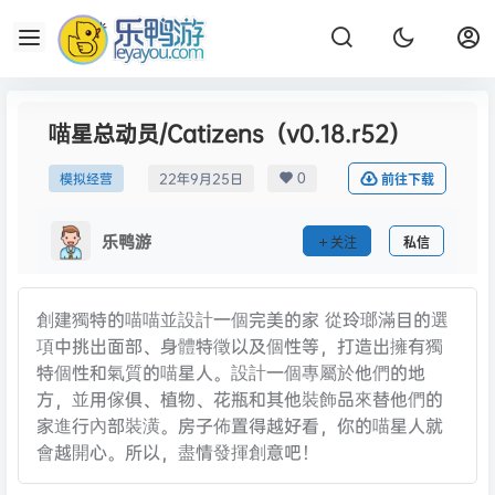
喵星总动员/Catizens（v0.18.r52）
0
模拟经营
22年9月25日
前往下载
乐鸭游
关注
私信
創建獨特的喵喵並設計一個完美的家 從玲瑯滿目的選
項中挑出面部、身體特徵以及個性等，打造出擁有獨
特個性和氣質的喵星人。設計一個專屬於他們的地
方，並用傢俱、植物、花瓶和其他裝飾品來替他們的
家進行內部裝潢。房子佈置得越好看，你的喵星人就
會越開心。所以，盡情發揮創意吧！