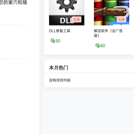
您的巢穴和殖
兑换
兑换
DLL修复工具
解压软件（去广告
版）
50
80
本月热门
没有任何内容