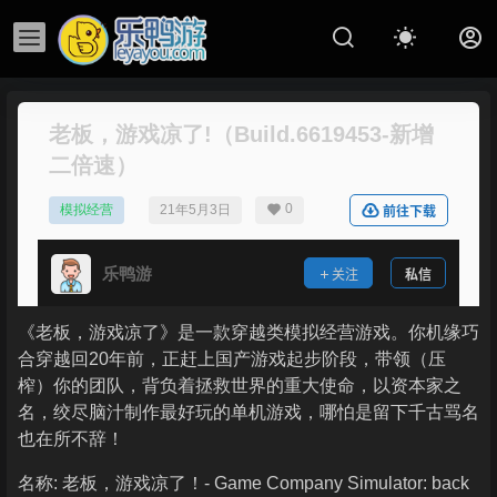
老板，游戏凉了!（Build.6619453-新增
二倍速）
0
模拟经营
21年5月3日
前往下载
乐鸭游
关注
私信
《老板，游戏凉了》是一款穿越类模拟经营游戏。你机缘巧
合穿越回20年前，正赶上国产游戏起步阶段，带领（压
榨）你的团队，背负着拯救世界的重大使命，以资本家之
名，绞尽脑汁制作最好玩的单机游戏，哪怕是留下千古骂名
也在所不辞！
名称: 老板，游戏凉了！- Game Company Simulator: back