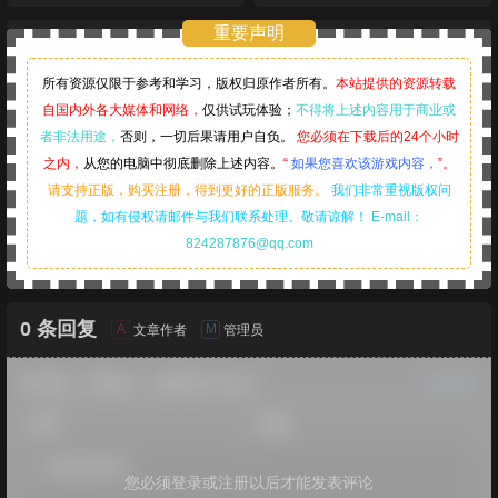
惊悚卡通DLC）
重要声明
所有资源仅限于参考和学习，版权归原作者所有。
本站提供的资源转载
自国内外各大媒体和网络，
仅供试玩体验；
不得将上述内容用于商业或
者非法用途，
否则，一切后果请用户自负。
您必须在下载后的24个小时
之内，
从您的电脑中彻底删除上述内容。
“
如果您喜欢该游戏内容，
”。
请支持正版，购买注册，得到更好的正版服务。
我们非常重视版权问
题，如有侵权请邮件与我们联系处理。敬请谅解！
E-mail：
824287876@qq.com
0 条回复
A
M
文章作者
管理员
欢迎您，新朋友，感谢参与互动！
确认修改
您必须登录或注册以后才能发表评论