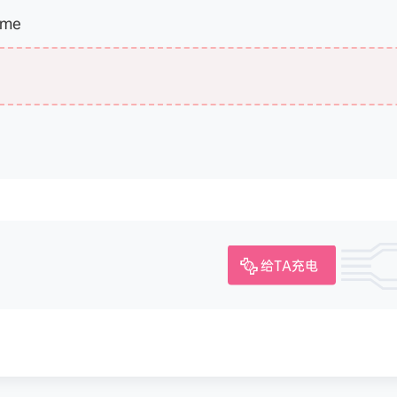
ome
给TA充电