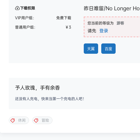
昨日难留/No Longer H
下载权限
VIP用户组：
免费下载
您当前的等级为
游客
普通用户组：
￥
3
请先
登录
天翼
百度
予人玫瑰，手有余香
还没有人充电，快来当第一个充电的人吧！
休闲
冒险