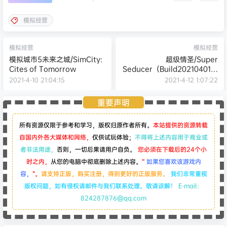
模拟经营
模拟经营
模拟经营
模拟城市5未来之城/SimCity:
超级情圣/Super
Cites of Tomorrow
Seducer（Build20210401支
持者版）
2021-4-10 21:04:15
2021-4-12 1:07:22
重要声明
所有资源仅限于参考和学习，版权归原作者所有。
本站提供的资源转载
自国内外各大媒体和网络，
仅供试玩体验；
不得将上述内容用于商业或
者非法用途，
否则，一切后果请用户自负。
您必须在下载后的24个小
时之内，
从您的电脑中彻底删除上述内容。
“
如果您喜欢该游戏内
容，
”。
请支持正版，购买注册，得到更好的正版服务。
我们非常重视
版权问题，如有侵权请邮件与我们联系处理。敬请谅解！
E-mail：
824287876@qq.com