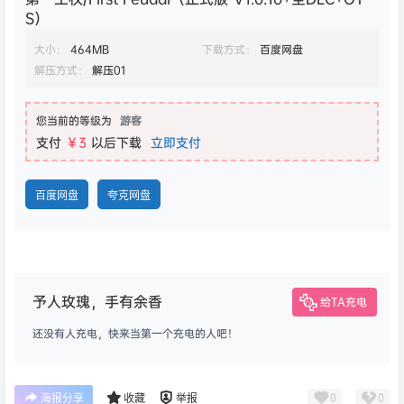
S）
大小：
464MB
下载方式：
百度网盘
解压方式：
解压01
您当前的等级为
游客
支付
￥3
以后下载
立即支付
百度网盘
夸克网盘
予人玫瑰，手有余香
给TA充电
还没有人充电，快来当第一个充电的人吧！
0
0
海报分享
收藏
举报