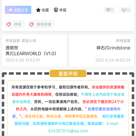
0
0
海报分享
收藏
举报
休闲
角色扮演
休闲益智
视觉小说
休闲益智
透明世
碎石/Grindstone
界/CLEARWORLD（V1.0）
2021-5-20 21:52:31
2021-5-24 16:03:29
重要声明
所有资源仅限于参考和学习，版权归原作者所有。
本站提供的资源转载
自国内外各大媒体和网络，
仅供试玩体验；
不得将上述内容用于商业或
者非法用途，
否则，一切后果请用户自负。
您必须在下载后的24个小
时之内，
从您的电脑中彻底删除上述内容。
“
如果您喜欢该游戏内
容，
”。
请支持正版，购买注册，得到更好的正版服务。
我们非常重视
版权问题，如有侵权请邮件与我们联系处理。敬请谅解！
E-mail：
824287876@qq.com