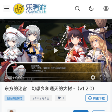
0:00
/
0:00
东方的迷宫：幻想乡和通天的大树 -（v1.2.0）
0
回合制游戏
24年2月4日
前往下载