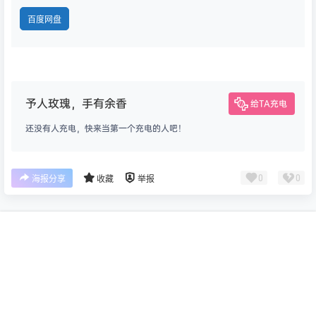
百度网盘
予人玫瑰，手有余香
给TA充电
还没有人充电，快来当第一个充电的人吧！
0
0
海报分享
收藏
举报
首页
专题
认证
搜索
菜单
我的
版权所有Copyright © 2026
乐鸭游
保留资源解释权，如有侵权，请联系我及时
处理。
查询 51 次，耗时 0.3581 秒